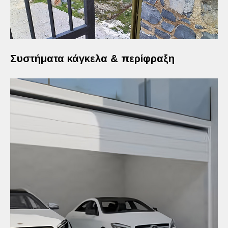
Συστήματα κάγκελα & περίφραξη