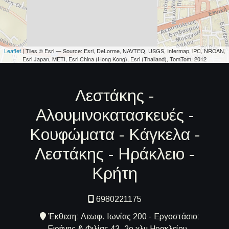
Leaflet
| Tiles © Esri — Source: Esri, DeLorme, NAVTEQ, USGS, Intermap, iPC, NRCAN,
Esri Japan, METI, Esri China (Hong Kong), Esri (Thailand), TomTom, 2012
Λεστάκης -
Αλουμινοκατασκευές -
Κουφώματα - Κάγκελα -
Λεστάκης - Ηράκλειο -
Κρήτη
6980221175
Έκθεση: Λεωφ. Ιωνίας 200 - Εργοστάσιο:
Ειρήνης & Φιλίας 43, 2ο χλμ Ηρακλείου -