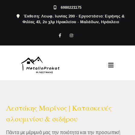
6980221175
Έκθεση: Λεωφ. Ιωνίας 200 - Εργοστάσιο: Ειρήνης &
Φιλίας 43, 2ο χλμ Ηρακλείου - Μαλάδων, Ηράκλειο
Λεστάκης Μαρίνος | Κατασκευές
αλουμινίου & σιδήρου
Πάντα με μέριμνά μας την ποιότητα και την προσωπική