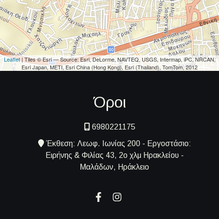
Leaflet
| Tiles © Esri — Source: Esri, DeLorme, NAVTEQ, USGS, Intermap, iPC, NRCAN,
Esri Japan, METI, Esri China (Hong Kong), Esri (Thailand), TomTom, 2012
Όροι
6980221175
Έκθεση: Λεωφ. Ιωνίας 200 - Εργοστάσιο:
Ειρήνης & Φιλίας 43, 2ο χλμ Ηρακλείου -
Μαλάδων, Ηράκλειο